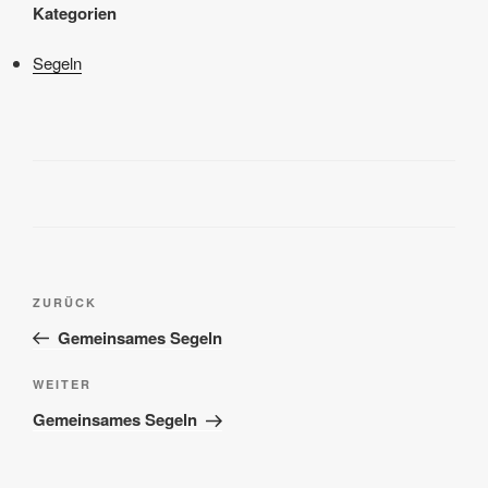
Kategorien
Segeln
Beitragsnavigation
Vorheriger
ZURÜCK
Beitrag
Gemeinsames Segeln
Nächster
WEITER
Beitrag
Gemeinsames Segeln