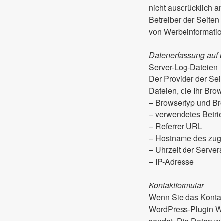
nicht ausdrücklich a
Betreiber der Seiten
von Werbeinformatio
Datenerfassung auf 
Server-Log-Dateien
Der Provider der Sei
Dateien, die Ihr Bro
– Browsertyp und B
– verwendetes Betr
– Referrer URL
– Hostname des zug
– Uhrzeit der Server
– IP-Adresse
Kontaktformular
Wenn Sie das Kontak
WordPress-Plugin WP
sendet. Die Daten w