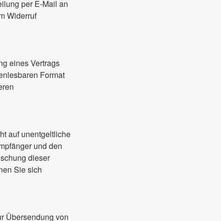
teilung per E-Mail an
om Widerruf
ung eines Vertrags
inenlesbaren Format
eren
t auf unentgeltliche
Empfänger und den
öschung dieser
en Sie sich
zur Übersendung von