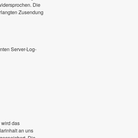
 widersprochen. Die
verlangten Zusendung
nnten Server-Log-
 wird das
arinhalt an uns
gespeichert. Die