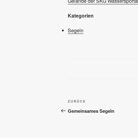
Gelände der SKG Wassersportab
Kategorien
Segeln
Beitragsnavigation
Vorheriger
ZURÜCK
Beitrag
Gemeinsames Segeln