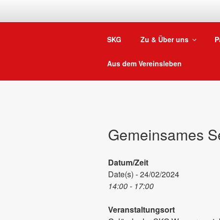
Zum
Inhalt
springen
SKG
Zu & Über uns
P
Aus dem Vereinsleben
Gemeinsames S
Datum/Zeit
Date(s) - 24/02/2024
14:00 - 17:00
Veranstaltungsort