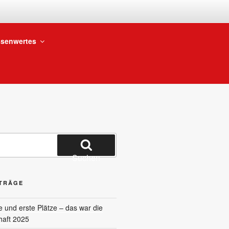
BTEILUNG
senwertes
Suchen
ITRÄGE
und erste Plätze – das war die
haft 2025