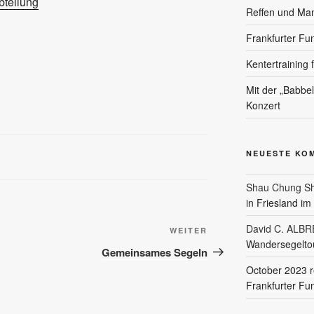
teilung
Reffen und Ma
Frankfurter Fu
Kentertraining 
Mit der „Babbe
Konzert
NEUESTE KO
Shau Chung Sh
in Friesland i
David C. ALB
Nächster
WEITER
Wandersegeltou
Beitrag
Gemeinsames Segeln
October 2023 r
Frankfurter Fu