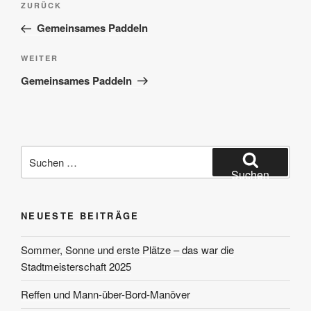
Vorheriger
ZURÜCK
Beitrag
Gemeinsames Paddeln
Nächster
WEITER
Beitrag
Gemeinsames Paddeln
Suchen
nach:
Suchen
NEUESTE BEITRÄGE
Sommer, Sonne und erste Plätze – das war die
Stadtmeisterschaft 2025
Reffen und Mann-über-Bord-Manöver