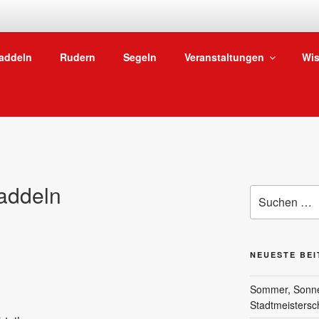
SKG WASSERSPORTA
addeln
Rudern
Segeln
Veranstaltungen
Wis
Vom Niederräder Ufer in Frankfurt ab auf den Main
addeln
Suchen
nach:
NEUESTE BE
Sommer, Sonne 
Stadtmeistersc