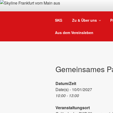
Zum
Inhalt
springen
SKG
Zu & Über uns
P
Aus dem Vereinsleben
Gemeinsames P
Datum/Zeit
Date(s) - 10/01/2027
10:00 - 13:00
Veranstaltungsort