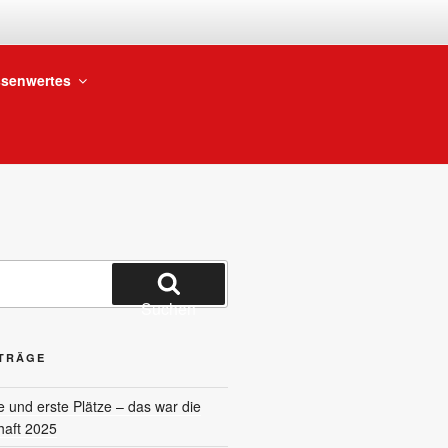
BTEILUNG
senwertes
Suchen
ITRÄGE
und erste Plätze – das war die
haft 2025