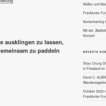
teilung
Reffen und Ma
Frankfurter Fu
Kentertraining 
Mit der „Babbe
Konzert
 ausklingen zu lassen,
 gemeinsam zu paddeln
NEUESTE KO
Shau Chung Sh
in Friesland i
David C. ALB
Wandersegeltou
October 2023 r
Frankfurter Fu