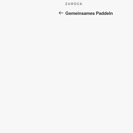
Beitragsnavigation
Vorheriger
ZURÜCK
Beitrag
Gemeinsames Paddeln