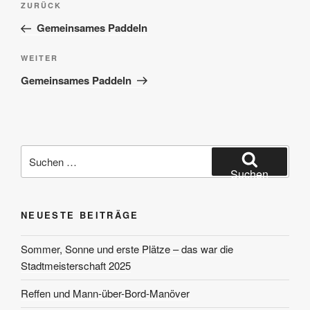
Vorheriger
ZURÜCK
Beitrag
Gemeinsames Paddeln
Nächster
WEITER
Beitrag
Gemeinsames Paddeln
Suchen
nach:
Suchen
NEUESTE BEITRÄGE
Sommer, Sonne und erste Plätze – das war die
Stadtmeisterschaft 2025
Reffen und Mann-über-Bord-Manöver