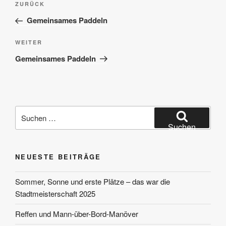
Vorheriger
ZURÜCK
Beitrag
Gemeinsames Paddeln
Nächster
WEITER
Beitrag
Gemeinsames Paddeln
Suchen
nach:
Suchen
NEUESTE BEITRÄGE
Sommer, Sonne und erste Plätze – das war die
Stadtmeisterschaft 2025
Reffen und Mann-über-Bord-Manöver