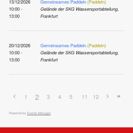
13/12/2026
Gemeinsames Paddeln
(Paddeln)
10:00 -
Gelände der SKG Wassersportabteilung,
13:00
Frankfurt
20/12/2026
Gemeinsames Paddeln
(Paddeln)
10:00 -
Gelände der SKG Wassersportabteilung,
13:00
Frankfurt
2
1
3
4
5
6
11
7
12
8
9
10
Powered by
Events Manager