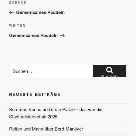
Vorheriger
ZURÜCK
Beitrag
Gemeinsames Paddeln
Nächster
WEITER
Beitrag
Gemeinsames Paddeln
Suchen
nach:
Suchen
NEUESTE BEITRÄGE
Sommer, Sonne und erste Plätze – das war die
Stadtmeisterschaft 2025
Reffen und Mann-über-Bord-Manöver