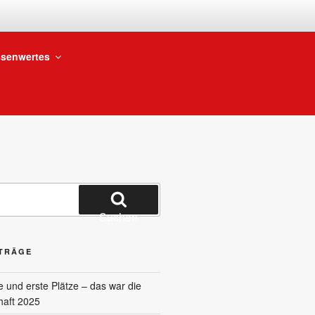
BTEILUNG
senwertes
Suchen
ITRÄGE
und erste Plätze – das war die
haft 2025