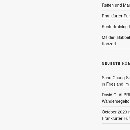
Reffen und Ma
Frankfurter Fu
Kentertraining 
Mit der „Babbe
Konzert
NEUESTE KO
Shau Chung Sh
in Friesland i
David C. ALB
Wandersegeltou
October 2023 r
Frankfurter Fu