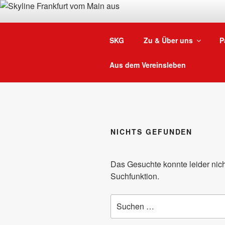
Zum
Inhalt
springen
SKG
Zu & Über uns
P
Aus dem Vereinsleben
NICHTS GEFUNDEN
Das Gesuchte konnte leider nicht
Suchfunktion.
Suchen
nach: