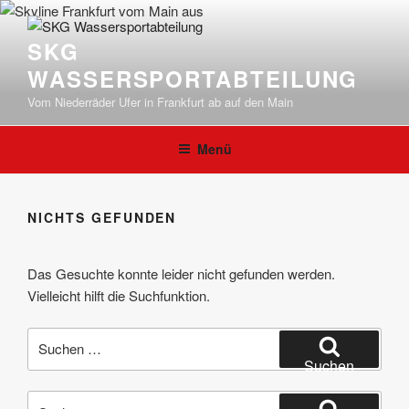
Zum
Inhalt
SKG
springen
WASSERSPORTABTEILUNG
Vom Niederräder Ufer in Frankfurt ab auf den Main
Menü
NICHTS GEFUNDEN
Das Gesuchte konnte leider nicht gefunden werden.
Vielleicht hilft die Suchfunktion.
Suchen
nach:
Suchen
Suchen