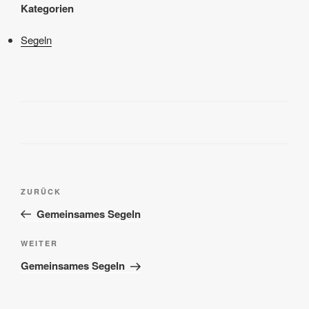
Kategorien
Segeln
Beitragsnavigation
Vorheriger
ZURÜCK
Beitrag
Gemeinsames Segeln
Nächster
WEITER
Beitrag
Gemeinsames Segeln