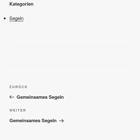
Kategorien
Segeln
Beitragsnavigation
Vorheriger
ZURÜCK
Beitrag
Gemeinsames Segeln
Nächster
WEITER
Beitrag
Gemeinsames Segeln