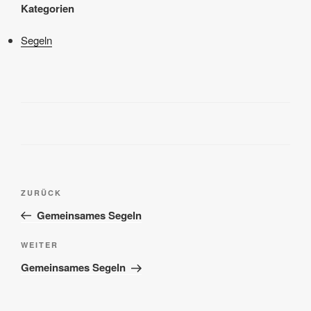
Kategorien
Segeln
Beitragsnavigation
Vorheriger
ZURÜCK
Beitrag
Gemeinsames Segeln
Nächster
WEITER
Beitrag
Gemeinsames Segeln