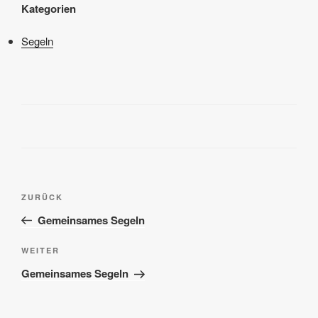
Kategorien
Segeln
Beitragsnavigation
Vorheriger
ZURÜCK
Beitrag
Gemeinsames Segeln
Nächster
WEITER
Beitrag
Gemeinsames Segeln