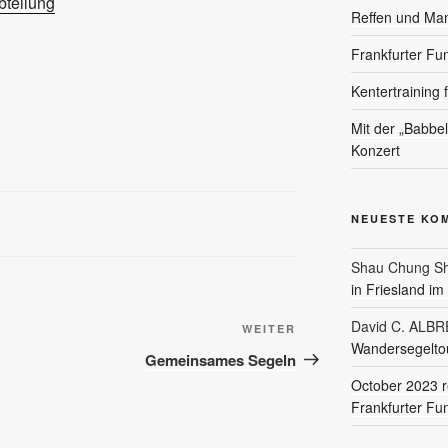
teilung
Reffen und Ma
Frankfurter Fu
Kentertraining 
Mit der „Babbe
Konzert
NEUESTE KO
Shau Chung Sh
in Friesland i
David C. ALB
Nächster
WEITER
Wandersegeltou
Beitrag
Gemeinsames Segeln
October 2023 r
Frankfurter Fu