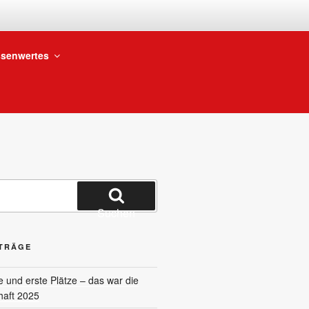
BTEILUNG
senwertes
Suchen
ITRÄGE
und erste Plätze – das war die
haft 2025