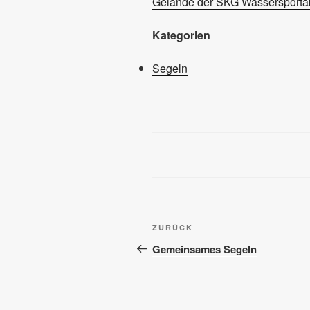
Gelände der SKG Wassersportab
Kategorien
Segeln
Beitragsnavigation
Vorheriger
ZURÜCK
Beitrag
Gemeinsames Segeln