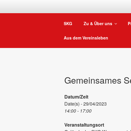
Zum
Inhalt
springen
SKG
Zu & Über uns
P
Aus dem Vereinsleben
Gemeinsames S
Datum/Zeit
Date(s) - 29/04/2023
14:00 - 17:00
Veranstaltungsort