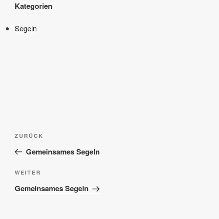
Kategorien
Segeln
Beitragsnavigation
Vorheriger
ZURÜCK
Beitrag
Gemeinsames Segeln
Nächster
WEITER
Beitrag
Gemeinsames Segeln