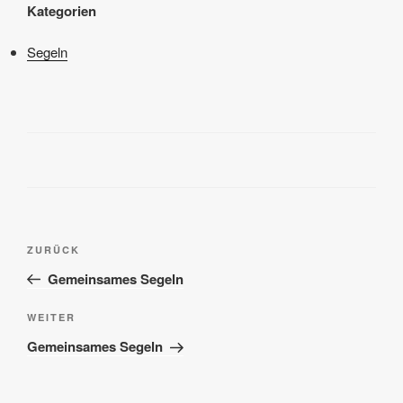
Kategorien
Segeln
Beitragsnavigation
Vorheriger
ZURÜCK
Beitrag
Gemeinsames Segeln
Nächster
WEITER
Beitrag
Gemeinsames Segeln