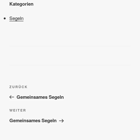
Kategorien
Segeln
Beitragsnavigation
Vorheriger
ZURÜCK
Beitrag
Gemeinsames Segeln
Nächster
WEITER
Beitrag
Gemeinsames Segeln