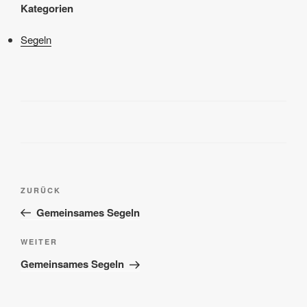
Kategorien
Segeln
Beitragsnavigation
Vorheriger
ZURÜCK
Beitrag
Gemeinsames Segeln
Nächster
WEITER
Beitrag
Gemeinsames Segeln