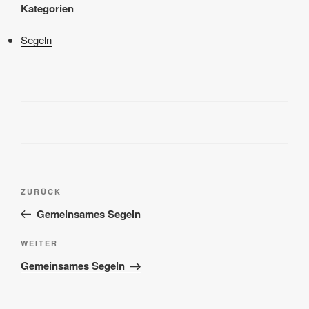
Kategorien
Segeln
Beitragsnavigation
Vorheriger
ZURÜCK
Beitrag
Gemeinsames Segeln
Nächster
WEITER
Beitrag
Gemeinsames Segeln