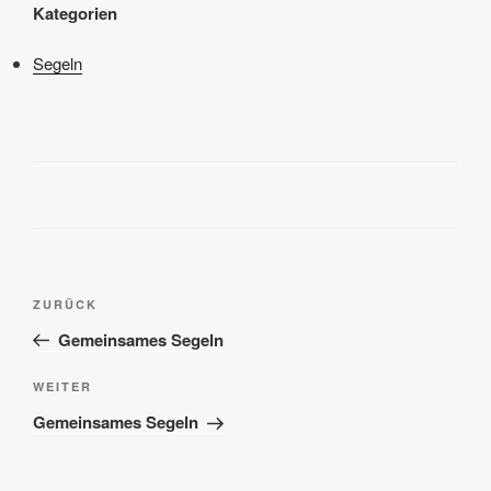
Kategorien
Segeln
Beitragsnavigation
Vorheriger
ZURÜCK
Beitrag
Gemeinsames Segeln
Nächster
WEITER
Beitrag
Gemeinsames Segeln