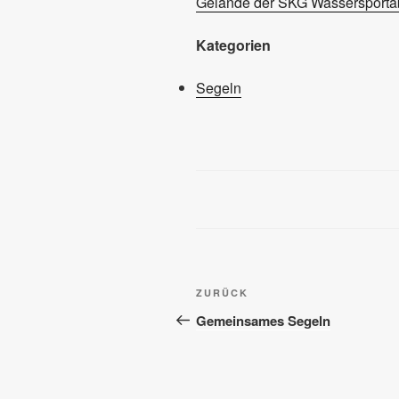
Gelände der SKG Wassersportab
Kategorien
Segeln
Beitragsnavigation
Vorheriger
ZURÜCK
Beitrag
Gemeinsames Segeln