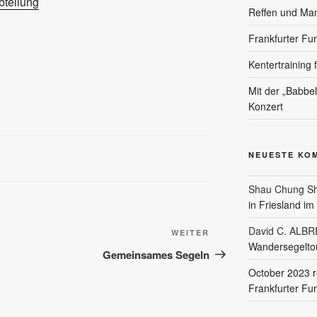
teilung
Reffen und Ma
Frankfurter Fu
Kentertraining 
Mit der „Babbe
Konzert
NEUESTE KO
Shau Chung Sh
in Friesland i
David C. ALB
Nächster
WEITER
Wandersegeltou
Beitrag
Gemeinsames Segeln
October 2023 r
Frankfurter Fu