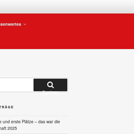
BTEILUNG
senwertes
Suchen
ITRÄGE
und erste Plätze – das war die
haft 2025