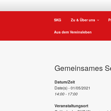
Zum
Inhalt
springen
SKG
Zu & Über uns
P
Aus dem Vereinsleben
Gemeinsames S
Datum/Zeit
Date(s) - 01/05/2021
14:00 - 17:00
Veranstaltungsort