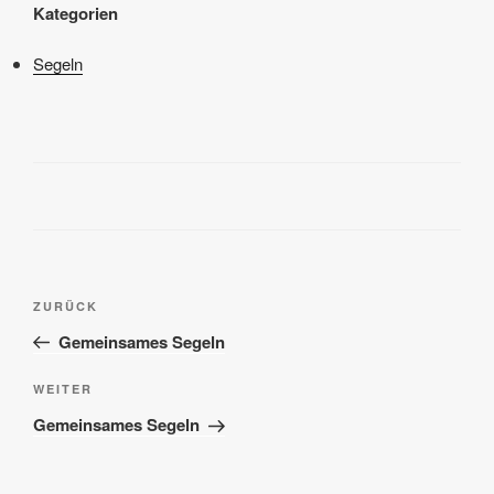
Kategorien
Segeln
Beitragsnavigation
Vorheriger
ZURÜCK
Beitrag
Gemeinsames Segeln
Nächster
WEITER
Beitrag
Gemeinsames Segeln