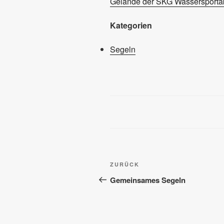
Gelände der SKG Wassersportab
Kategorien
Segeln
Beitragsnavigation
Vorheriger
ZURÜCK
Beitrag
Gemeinsames Segeln