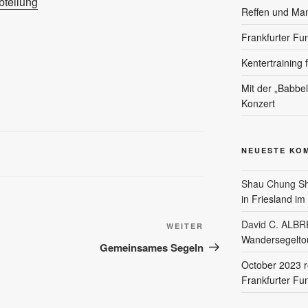
teilung
Reffen und Ma
Frankfurter Fu
Kentertraining 
Mit der „Babbe
Konzert
NEUESTE KO
Shau Chung Sh
in Friesland i
David C. ALB
Nächster
WEITER
Wandersegeltou
Beitrag
Gemeinsames Segeln
October 2023 r
Frankfurter Fu