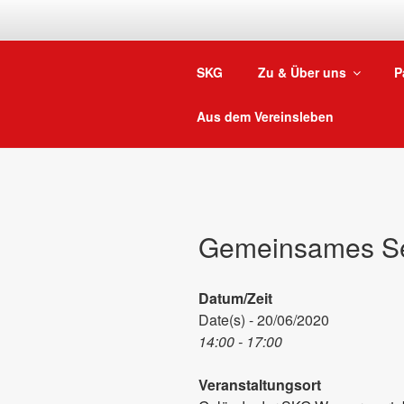
Zum
Inhalt
springen
SKG
Zu & Über uns
P
Aus dem Vereinsleben
Gemeinsames S
Datum/Zeit
Date(s) - 20/06/2020
14:00 - 17:00
Veranstaltungsort