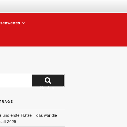
BTEILUNG
senwertes
Suchen
ITRÄGE
und erste Plätze – das war die
haft 2025