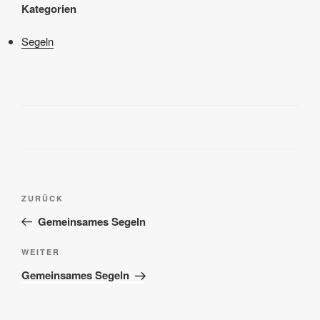
Kategorien
Segeln
Beitragsnavigation
Vorheriger
ZURÜCK
Beitrag
Gemeinsames Segeln
Nächster
WEITER
Beitrag
Gemeinsames Segeln