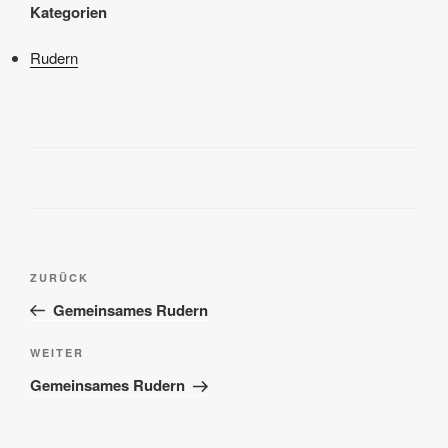
Kategorien
Rudern
Beitragsnavigation
Vorheriger
ZURÜCK
Beitrag
Gemeinsames Rudern
Nächster
WEITER
Beitrag
Gemeinsames Rudern