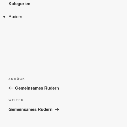
Kategorien
Rudern
Beitragsnavigation
Vorheriger
ZURÜCK
Beitrag
Gemeinsames Rudern
Nächster
WEITER
Beitrag
Gemeinsames Rudern