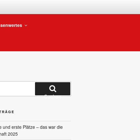
BTEILUNG
senwertes
Suchen
ITRÄGE
und erste Plätze – das war die
haft 2025