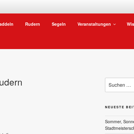
SKG WASSERSPORTA
addeln
Rudern
Segeln
Veranstaltungen
Wis
Vom Niederräder Ufer in Frankfurt ab auf den Main
udern
Suchen
nach:
NEUESTE BE
Sommer, Sonne 
Stadtmeistersc