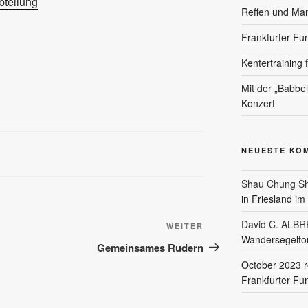
teilung
Reffen und Ma
Frankfurter Fu
Kentertraining 
Mit der „Babbe
Konzert
NEUESTE KO
Shau Chung Sh
in Friesland i
David C. ALB
Nächster
WEITER
Wandersegeltou
Beitrag
Gemeinsames Rudern
October 2023 r
Frankfurter Fu