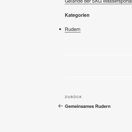
Gelände der SKG Wassersportab
Kategorien
Rudern
Beitragsnavigation
Vorheriger
ZURÜCK
Beitrag
Gemeinsames Rudern