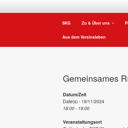
Zum
Inhalt
springen
SKG
Zu & Über uns
P
Aus dem Vereinsleben
Gemeinsames R
Datum/Zeit
Date(s) - 19/11/2024
18:00 - 19:00
Veranstaltungsort