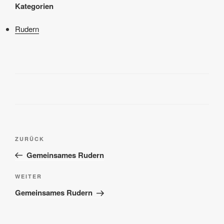
Kategorien
Rudern
Beitragsnavigation
Vorheriger
ZURÜCK
Beitrag
Gemeinsames Rudern
Nächster
WEITER
Beitrag
Gemeinsames Rudern