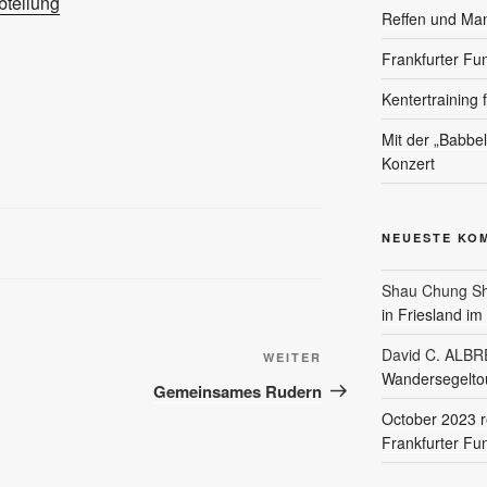
teilung
Reffen und Ma
Frankfurter Fu
Kentertraining 
Mit der „Babbe
Konzert
NEUESTE KO
Shau Chung Sh
in Friesland i
David C. ALB
Nächster
WEITER
Wandersegeltou
Beitrag
Gemeinsames Rudern
October 2023 r
Frankfurter Fu