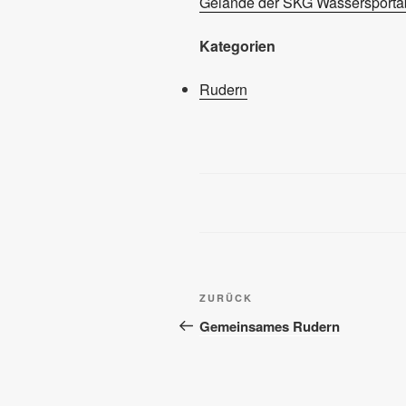
Gelände der SKG Wassersportab
Kategorien
Rudern
Beitragsnavigation
Vorheriger
ZURÜCK
Beitrag
Gemeinsames Rudern