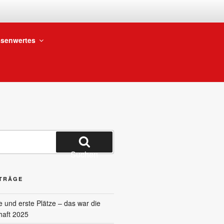
BTEILUNG
senwertes
Suchen
ITRÄGE
und erste Plätze – das war die
haft 2025