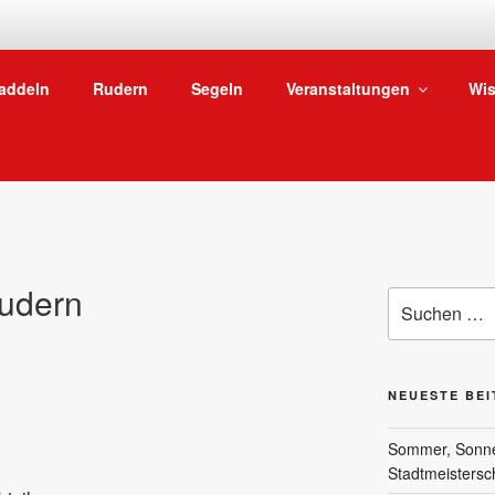
SKG WASSERSPORTA
addeln
Rudern
Segeln
Veranstaltungen
Wis
Vom Niederräder Ufer in Frankfurt ab auf den Main
udern
Suchen
nach:
NEUESTE BE
Sommer, Sonne 
Stadtmeistersc