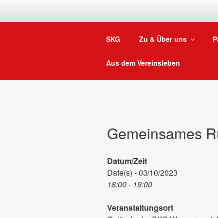
Zum
Inhalt
springen
SKG
Zu & Über uns
P
Aus dem Vereinsleben
Gemeinsames R
Datum/Zeit
Date(s) - 03/10/2023
18:00 - 19:00
Veranstaltungsort