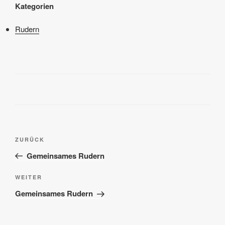
Kategorien
Rudern
Beitragsnavigation
Vorheriger
ZURÜCK
Beitrag
Gemeinsames Rudern
Nächster
WEITER
Beitrag
Gemeinsames Rudern