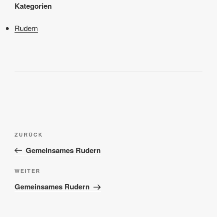
Kategorien
Rudern
Beitragsnavigation
Vorheriger
ZURÜCK
Beitrag
Gemeinsames Rudern
Nächster
WEITER
Beitrag
Gemeinsames Rudern