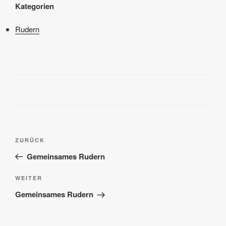
Kategorien
Rudern
Beitragsnavigation
Vorheriger
ZURÜCK
Beitrag
Gemeinsames Rudern
Nächster
WEITER
Beitrag
Gemeinsames Rudern