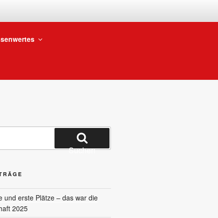
BTEILUNG
senwertes
Suchen
ITRÄGE
und erste Plätze – das war die
haft 2025