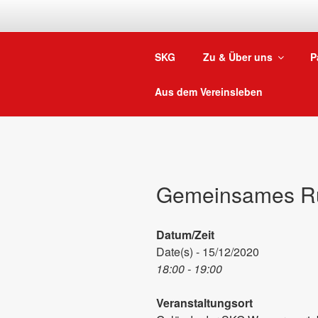
Zum
Inhalt
springen
SKG
Zu & Über uns
P
Aus dem Vereinsleben
Gemeinsames R
Datum/Zeit
Date(s) - 15/12/2020
18:00 - 19:00
Veranstaltungsort