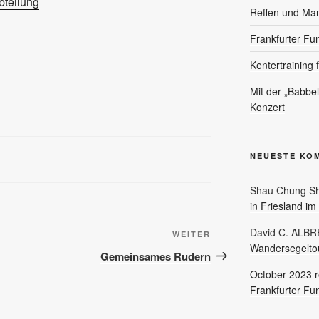
teilung
Reffen und Ma
Frankfurter Fu
Kentertraining 
Mit der „Babbe
Konzert
NEUESTE KO
Shau Chung Sh
in Friesland i
David C. ALB
Nächster
WEITER
Wandersegeltou
Beitrag
Gemeinsames Rudern
October 2023 r
Frankfurter Fu