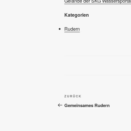
Gelände der SKG Wassersportab
Kategorien
Rudern
Beitragsnavigation
Vorheriger
ZURÜCK
Beitrag
Gemeinsames Rudern