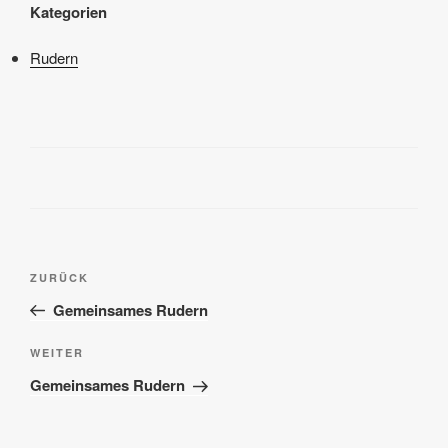
Kategorien
Rudern
Beitragsnavigation
Vorheriger
ZURÜCK
Beitrag
Gemeinsames Rudern
Nächster
WEITER
Beitrag
Gemeinsames Rudern