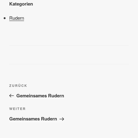
Kategorien
Rudern
Beitragsnavigation
Vorheriger
ZURÜCK
Beitrag
Gemeinsames Rudern
Nächster
WEITER
Beitrag
Gemeinsames Rudern