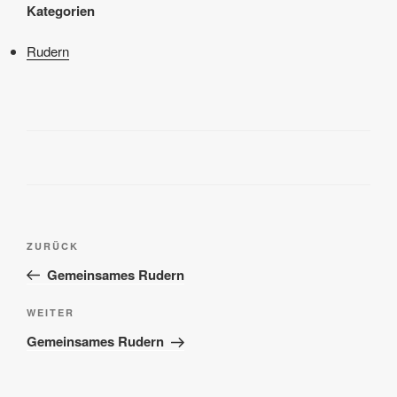
Kategorien
Rudern
Beitragsnavigation
Vorheriger
ZURÜCK
Beitrag
Gemeinsames Rudern
Nächster
WEITER
Beitrag
Gemeinsames Rudern