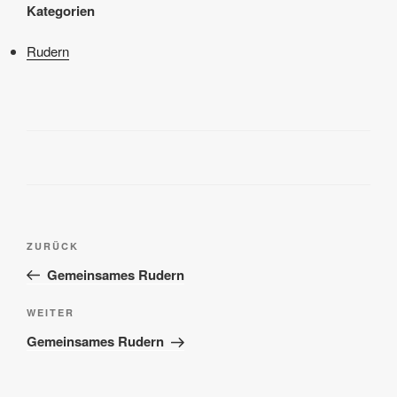
Kategorien
Rudern
Beitragsnavigation
Vorheriger
ZURÜCK
Beitrag
Gemeinsames Rudern
Nächster
WEITER
Beitrag
Gemeinsames Rudern