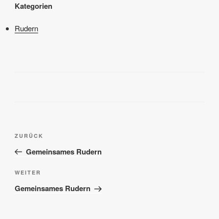
Kategorien
Rudern
Beitragsnavigation
Vorheriger
ZURÜCK
Beitrag
Gemeinsames Rudern
Nächster
WEITER
Beitrag
Gemeinsames Rudern