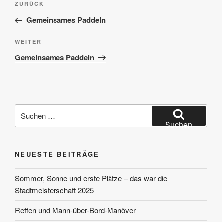
Vorheriger
ZURÜCK
Beitrag
Gemeinsames Paddeln
Nächster
WEITER
Beitrag
Gemeinsames Paddeln
Suchen
nach:
Suchen
NEUESTE BEITRÄGE
Sommer, Sonne und erste Plätze – das war die
Stadtmeisterschaft 2025
Reffen und Mann-über-Bord-Manöver