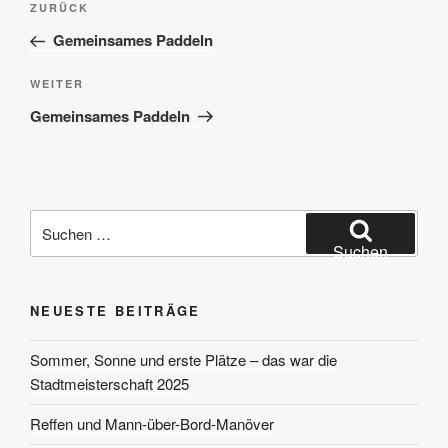
Vorheriger
ZURÜCK
Beitrag
Gemeinsames Paddeln
Nächster
WEITER
Beitrag
Gemeinsames Paddeln
Suchen
nach:
Suchen
NEUESTE BEITRÄGE
Sommer, Sonne und erste Plätze – das war die
Stadtmeisterschaft 2025
Reffen und Mann-über-Bord-Manöver