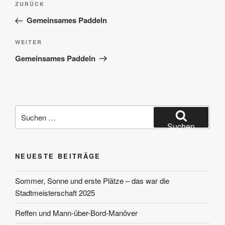
Vorheriger
ZURÜCK
Beitrag
Gemeinsames Paddeln
Nächster
WEITER
Beitrag
Gemeinsames Paddeln
Suchen
nach:
Suchen
NEUESTE BEITRÄGE
Sommer, Sonne und erste Plätze – das war die
Stadtmeisterschaft 2025
Reffen und Mann-über-Bord-Manöver