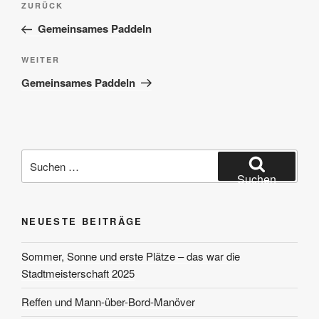
Vorheriger
ZURÜCK
Beitrag
Gemeinsames Paddeln
Nächster
WEITER
Beitrag
Gemeinsames Paddeln
Suchen
nach:
Suchen
NEUESTE BEITRÄGE
Sommer, Sonne und erste Plätze – das war die
Stadtmeisterschaft 2025
Reffen und Mann-über-Bord-Manöver