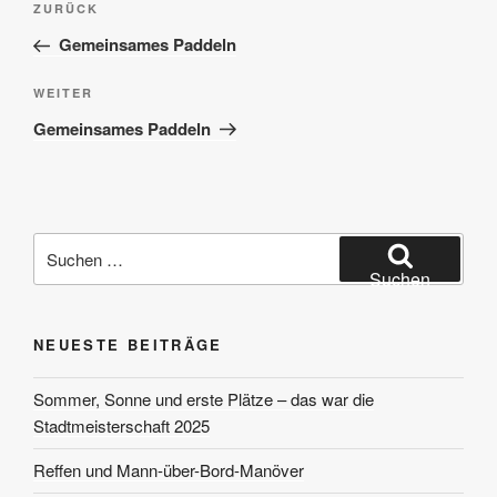
Vorheriger
ZURÜCK
Beitrag
Gemeinsames Paddeln
Nächster
WEITER
Beitrag
Gemeinsames Paddeln
Suchen
nach:
Suchen
NEUESTE BEITRÄGE
Sommer, Sonne und erste Plätze – das war die
Stadtmeisterschaft 2025
Reffen und Mann-über-Bord-Manöver