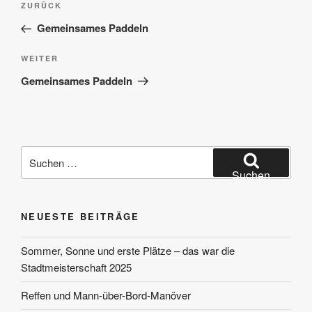
Vorheriger
ZURÜCK
Beitrag
Gemeinsames Paddeln
Nächster
WEITER
Beitrag
Gemeinsames Paddeln
Suchen
nach:
Suchen
NEUESTE BEITRÄGE
Sommer, Sonne und erste Plätze – das war die
Stadtmeisterschaft 2025
Reffen und Mann-über-Bord-Manöver