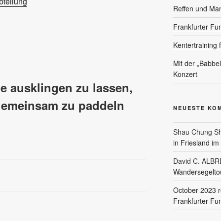
teilung
Reffen und Ma
Frankfurter Fu
Kentertraining 
Mit der „Babbe
Konzert
 ausklingen zu lassen,
 gemeinsam zu paddeln
NEUESTE KO
Shau Chung Sh
in Friesland i
David C. ALB
Wandersegeltou
October 2023 r
Frankfurter Fu