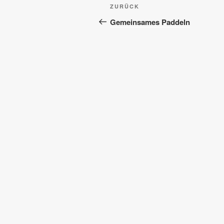
Beitragsnavigation
Vorheriger
ZURÜCK
Beitrag
Gemeinsames Paddeln