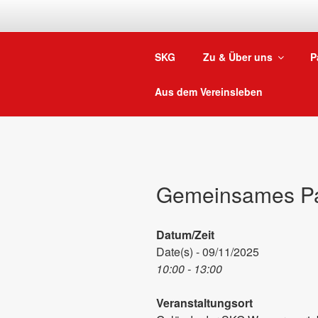
Zum
Inhalt
springen
SKG
Zu & Über uns
P
Aus dem Vereinsleben
Gemeinsames P
Datum/Zeit
Date(s) - 09/11/2025
10:00 - 13:00
Veranstaltungsort