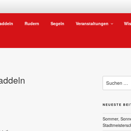
SKG WASSERSPORTA
addeln
Rudern
Segeln
Veranstaltungen
Wis
Vom Niederräder Ufer in Frankfurt ab auf den Main
addeln
Suchen
nach:
NEUESTE BE
Sommer, Sonne 
Stadtmeistersc