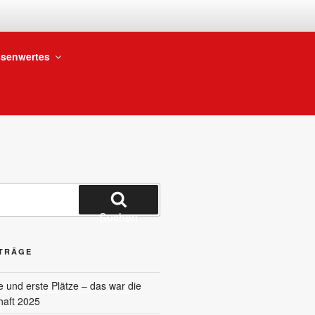
BTEILUNG
senwertes
Suchen
ITRÄGE
und erste Plätze – das war die
haft 2025