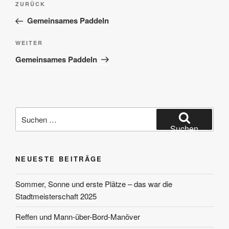
Vorheriger
ZURÜCK
Beitrag
Gemeinsames Paddeln
Nächster
WEITER
Beitrag
Gemeinsames Paddeln
Suchen
nach:
Suchen
NEUESTE BEITRÄGE
Sommer, Sonne und erste Plätze – das war die
Stadtmeisterschaft 2025
Reffen und Mann-über-Bord-Manöver