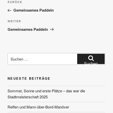
Vorheriger
ZURÜCK
Beitrag
Gemeinsames Paddeln
Nächster
WEITER
Beitrag
Gemeinsames Paddeln
Suchen
nach:
Suchen
NEUESTE BEITRÄGE
Sommer, Sonne und erste Plätze – das war die
Stadtmeisterschaft 2025
Reffen und Mann-über-Bord-Manöver