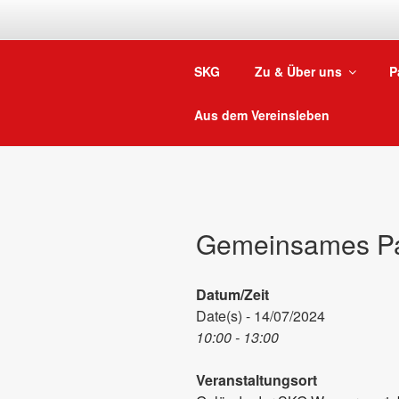
Zum
Inhalt
springen
SKG
Zu & Über uns
P
Aus dem Vereinsleben
Gemeinsames P
Datum/Zeit
Date(s) - 14/07/2024
10:00 - 13:00
Veranstaltungsort