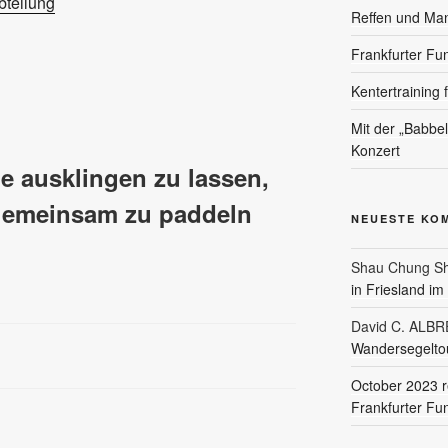
teilung
Reffen und Ma
Frankfurter Fu
Kentertraining 
Mit der „Babbe
Konzert
 ausklingen zu lassen,
 gemeinsam zu paddeln
NEUESTE KO
Shau Chung Sh
in Friesland i
David C. ALB
Wandersegeltou
October 2023 r
Frankfurter Fu