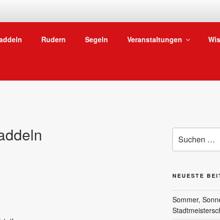
SKG WASSERSPORTA
addeln
Rudern
Segeln
Veranstaltungen
Wis
Vom Niederräder Ufer in Frankfurt ab auf den Main
addeln
Suchen
nach:
NEUESTE BE
Sommer, Sonne 
Stadtmeistersc