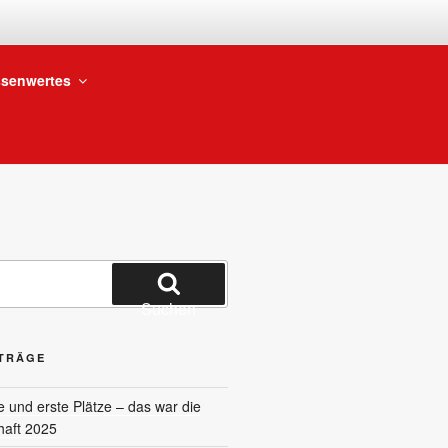
BTEILUNG
senwertes
Suchen
ITRÄGE
und erste Plätze – das war die
haft 2025