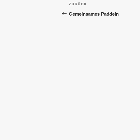
Beitragsnavigation
Vorheriger
ZURÜCK
Beitrag
Gemeinsames Paddeln